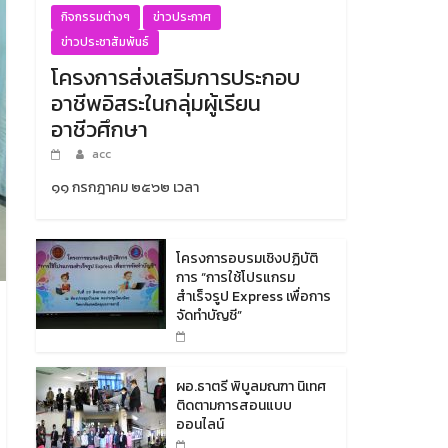
กิจกรรมต่างๆ
ข่าวประกาศ
ข่าวประชาสัมพันธ์
โครงการส่งเสริมการประกอบ
อาชีพอิสระในกลุ่มผู้เรียน
อาชีวศึกษา
acc
๑๑ กรกฎาคม ๒๕๖๒ เวลา
โครงการอบรมเชิงปฏิบัติ
การ “การใช้โปรแกรม
สำเร็จรูป Express เพื่อการ
จัดทำบัญชี”
ผอ.ธาตรี พิบูลมณฑา นิเทศ
ติดตามการสอนแบบ
ออนไลน์