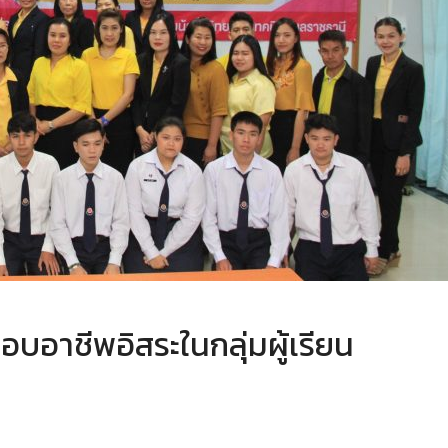
บอาชีพอิสระในกลุ่มผู้เรียน